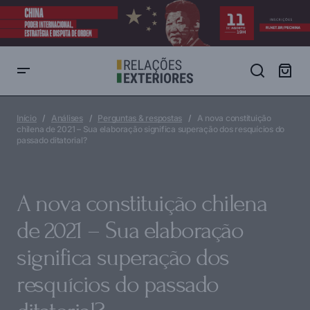
A nova constituição chilena de 2021 – Sua elaboração significa
superação dos resquícios do passado ditatorial?
Início
Análises
Perguntas & respostas
A nova constituição
chilena de 2021 – Sua elaboração significa superação dos resquícios do
passado ditatorial?
A nova constituição chilena
de 2021 – Sua elaboração
significa superação dos
resquícios do passado