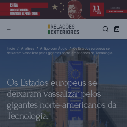
Os Estados europeus se deixaram vassalizar pelos gigantes norte-
americanos da Tecnologia.
Início
Análises
Artigo com Áudio
Os Estados europeus se
deixaram vassalizar pelos gigantes norte-americanos da Tecnologia.
Os Estados europeus se
deixaram vassalizar pelos
gigantes norte-americanos da
Tecnologia.