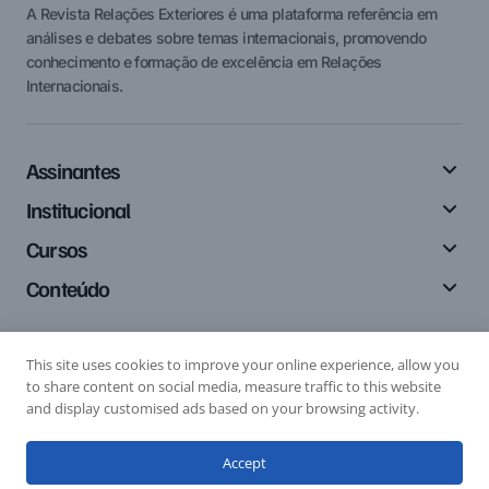
A Revista Relações Exteriores é uma plataforma referência em
análises e debates sobre temas internacionais, promovendo
conhecimento e formação de excelência em Relações
Internacionais.
Assinantes
Institucional
Cursos
Conteúdo
This site uses cookies to improve your online experience, allow you
Siga-nos
to share content on social media, measure traffic to this website
and display customised ads based on your browsing activity.
Accept
Editais
Submissão de Artigo
Submissão de Resenha
© 2024 Relações Exteriores. All Rights Reserved.