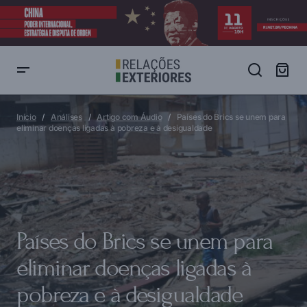
Países do Brics se unem para eliminar doenças ligadas à pobreza e à
desigualdade
Início
Análises
Artigo com Áudio
Países do Brics se unem para
eliminar doenças ligadas à pobreza e à desigualdade
Países do Brics se unem para
eliminar doenças ligadas à
pobreza e à desigualdade