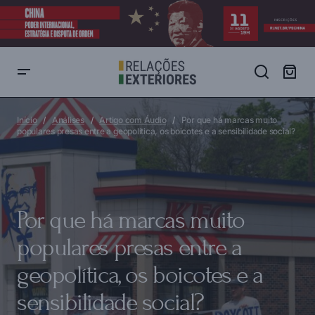
Por que há marcas muito populares presas entre a geopolítica, os
boicotes e a sensibilidade social?
Início
Análises
Artigo com Áudio
Por que há marcas muito
populares presas entre a geopolítica, os boicotes e a sensibilidade social?
Por que há marcas muito
populares presas entre a
geopolítica, os boicotes e a
sensibilidade social?