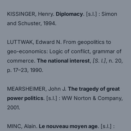
KISSINGER, Henry.
Diplomacy
. [s.l.] : Simon
and Schuster, 1994.
LUTTWAK, Edward N. From geopolitics to
geo-economics: Logic of conflict, grammar of
commerce.
The national interest
,
[S. l.]
, n. 20,
p. 17–23, 1990.
MEARSHEIMER, John J.
The tragedy of great
power politics
. [s.l.] : WW Norton & Company,
2001.
MINC, Alain.
Le nouveau moyen age
. [s.l.] :