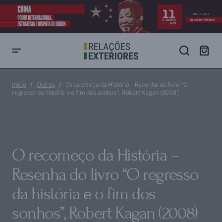
O recomeço da História – Resenha do livro “O regresso da história
e o fim dos sonhos”, Robert Kagan (2008)
Início
Outros
O recomeço da História – Resenha do livro “O
regresso da história e o fim dos sonhos”, Robert Kagan (2008)
O recomeço da História –
Resenha do livro “O regresso
da história e o fim dos
sonhos”, Robert Kagan (2008)